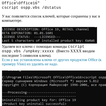
Office\Office16"
cscript ospp.vbs /dstatus
У вас появляется список ключей, которые сохранены у вас в
компьютере.
Удаляем все ключи с помощью команды
cscript
(Вместо XXXX вводим
ospp.vbs /unpkey:xxxxx
последние 5 символов ключа).
Если у вас установлены ключи от других продуктов Office (к
примеру Visio) их удалять не надо.