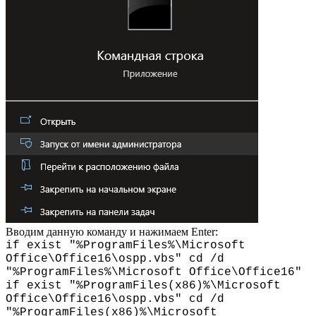
Вводим данную команду и нажимаем Enter:
if exist "%ProgramFiles%\Microsoft
Office\Office16\ospp.vbs" cd /d
"%ProgramFiles%\Microsoft Office\Office16"
if exist "%ProgramFiles(x86)%\Microsoft
Office\Office16\ospp.vbs" cd /d
"%ProgramFiles(x86)%\Microsoft