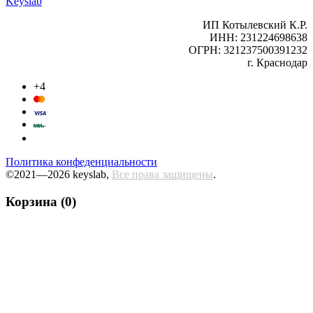
Keyslab
ИП Котылевский К.Р.
ИНН: 231224698638
ОГРН: 321237500391232
г. Краснодар
+4
Политика конфеденциальности
©2021—2026 keyslab,
Все права защищены
.
Корзина (0)