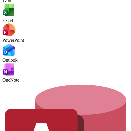
Word
Excel
PowerPoint
Outlook
OneNote