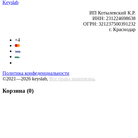
Keyslab
ИП Котылевский К.Р.
ИНН: 231224698638
ОГРН: 321237500391232
г. Краснодар
+4
Политика конфеденциальности
©2021—2026 keyslab,
Все права защищены
.
Корзина (0)