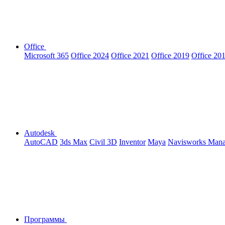
Office
Microsoft 365
Office 2024
Office 2021
Office 2019
Office 20
Autodesk
AutoCAD
3ds Max
Civil 3D
Inventor
Maya
Navisworks Man
Программы