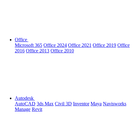
Office
Microsoft 365
Office 2024
Office 2021
Office 2019
Office
2016
Office 2013
Office 2010
Autodesk
AutoCAD
3ds Max
Civil 3D
Inventor
Maya
Navisworks
Manage
Revit