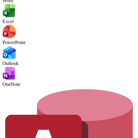
Word
Excel
PowerPoint
Outlook
OneNote