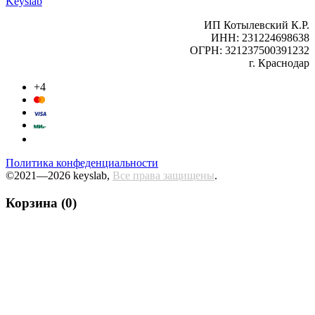
Keyslab
ИП Котылевский К.Р.
ИНН: 231224698638
ОГРН: 321237500391232
г. Краснодар
+4
Политика конфеденциальности
©2021—2026 keyslab,
Все права защищены
.
Корзина (0)