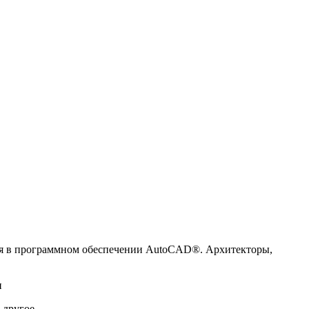
ия в программном обеспечении AutoCAD®. Архитекторы,
и
 другое