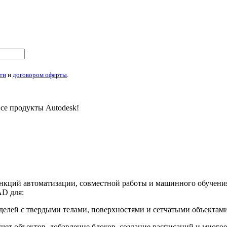
ти
и
договором оферты
.
се продукты Autodesk!
ункций автоматизации, совместной работы и машинного обучен
AD для:
елей с твердыми телами, поверхностями и сетчатыми объектам
счет объектов, добавление блоков, создание расписаний и многое