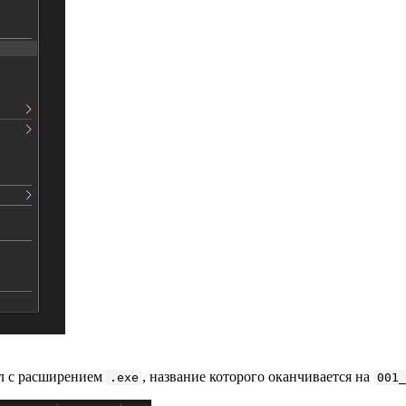
йл с расширением
, название которого оканчивается на
.exe
001_