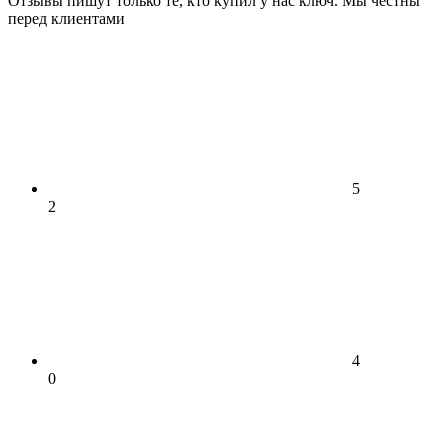
Отзывы пишут только те, кто купил у нас ключ. Мы честны
перед клиентами
5
2
4
0