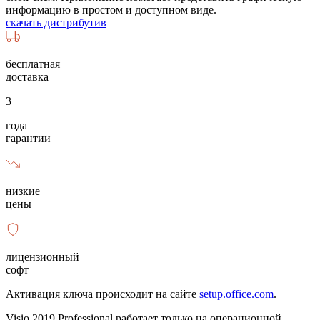
информацию в простом и доступном виде.
скачать дистрибутив
бесплатная
доставка
3
года
гарантии
низкие
цены
лицензионный
софт
Активация ключа происходит на сайте
setup.office.com
.
Visio 2019 Professional работает только на операционной